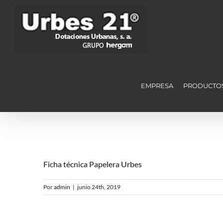
Saltar
al
contenido
EMPRESA
PRODUCTO
Ficha técnica Papelera Urbes
Por
admin
|
junio 24th, 2019