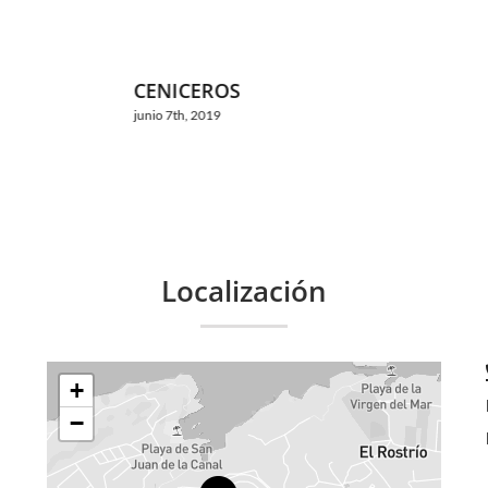
CENICEROS
FARO
junio 7th, 2019
junio 7th,
Localización
+
−