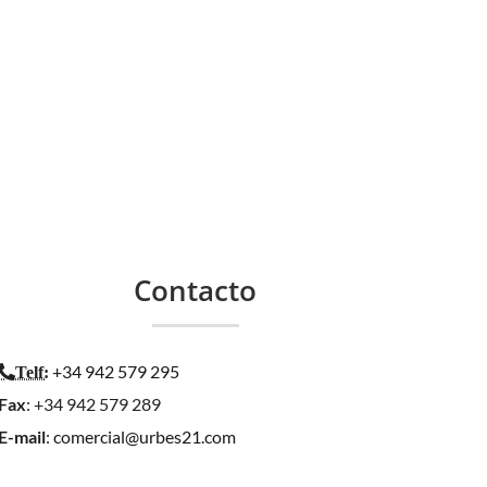
LAS
APARCABICICLETAS
 2019
junio 7th, 2019
Contacto
+34 942 579 295
Telf
:
Fax
: +34 942 579 289
E-mail
:
comercial@urbes21.com