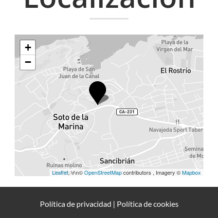
+
−
Leaflet
, \r\n©
OpenStreetMap
contributors , Imagery ©
Mapbox
Política de privacidad
|
Política de cookies