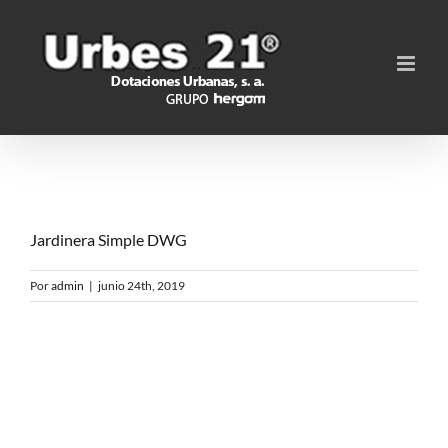
Saltar
al
contenido
Jardinera Simple DWG
Por
admin
|
junio 24th, 2019