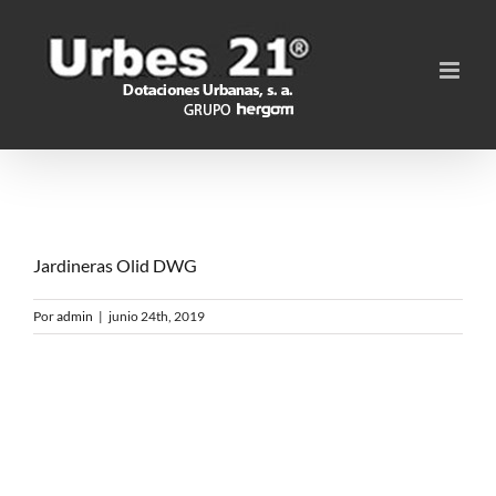
Saltar
al
contenido
Jardineras Olid DWG
Por
admin
|
junio 24th, 2019