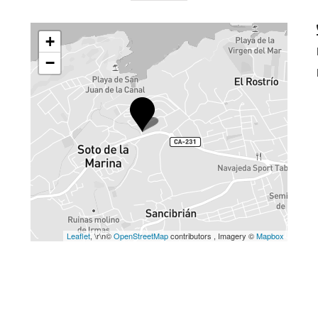
+
−
Leaflet
, \r\n©
OpenStreetMap
contributors , Imagery ©
Mapbox