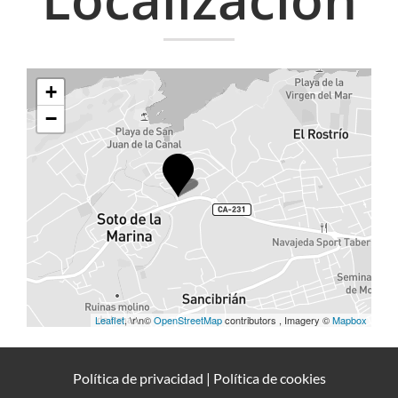
+
−
Leaflet
, \r\n©
OpenStreetMap
contributors , Imagery ©
Mapbox
Política de privacidad
|
Política de cookies