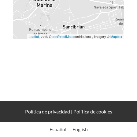
Leaflet
, \r\n©
OpenStreetMap
contributors , Imagery ©
Mapbox
Política de privacidad
|
Política de cookies
Español
English