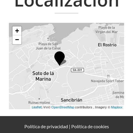
+
−
Leaflet
, \r\n©
OpenStreetMap
contributors , Imagery ©
Mapbox
Política de privacidad
|
Política de cookies