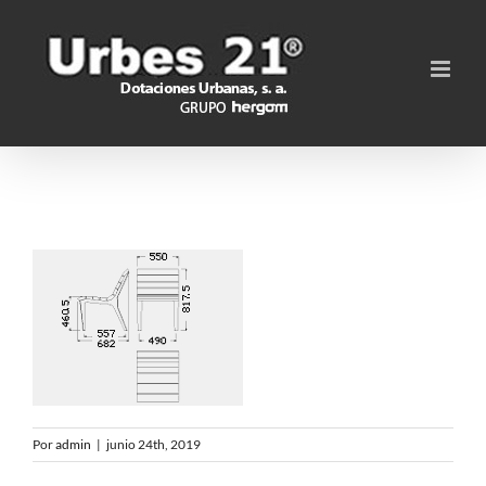
Saltar
al
contenido
Por
admin
|
junio 24th, 2019