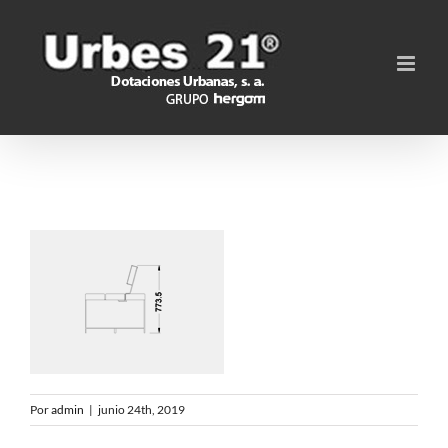
Saltar
al
contenido
Por
admin
|
junio 24th, 2019