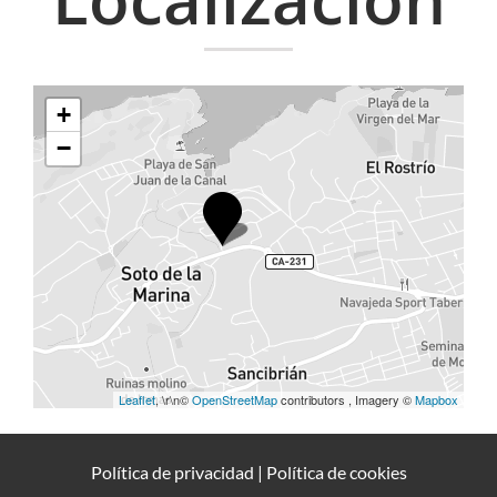
+
−
Leaflet
, \r\n©
OpenStreetMap
contributors , Imagery ©
Mapbox
Política de privacidad
|
Política de cookies