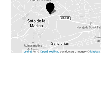
Leaflet
, \r\n©
OpenStreetMap
contributors , Imagery ©
Mapbox