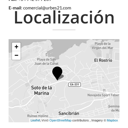
E-mail
:
comercial@urbes21.com
Localización
+
−
Leaflet
, \r\n©
OpenStreetMap
contributors , Imagery ©
Mapbox