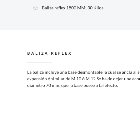
Baliza reflex 1800 MM:
30 Kilos
BALIZA REFLEX
La baliza incluye una base desmontable la cual se ancla al 
expansión ó similar de M.10 ó M.12.Se ha de dejar una acom
diámetro 70 mm, que la base posee a tal efecto.