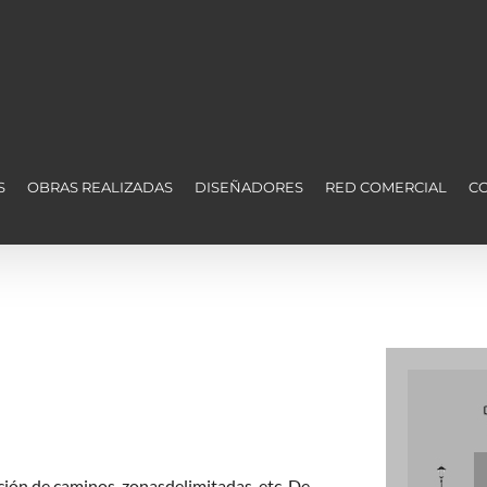
S
OBRAS REALIZADAS
DISEÑADORES
RED COMERCIAL
C
ación de caminos, zonasdelimitadas, etc. De