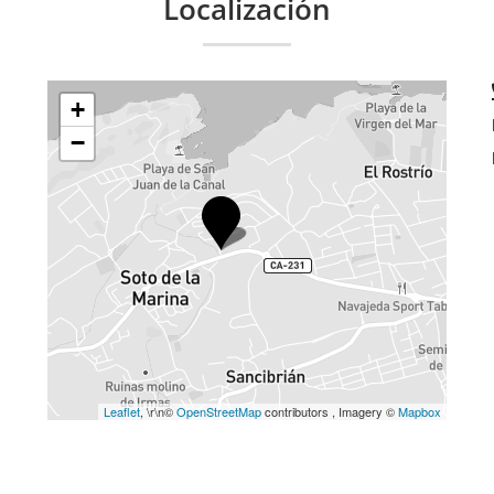
Localización
+
−
Leaflet
, \r\n©
OpenStreetMap
contributors , Imagery ©
Mapbox