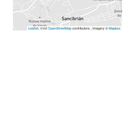
Leaflet
, \r\n©
OpenStreetMap
contributors , Imagery ©
Mapbox
Política de privacidad
|
Política de cookies
Español
English