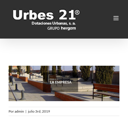
Saltar
al
contenido
Por
admin
|
julio 3rd, 2019