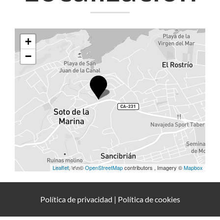
+
−
Leaflet
, \r\n©
OpenStreetMap
contributors , Imagery ©
Mapbox
Política de privacidad
|
Política de cookies