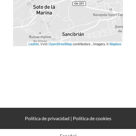
Leaflet
, \r\n©
OpenStreetMap
contributors , Imagery ©
Mapbox
Política de privacidad
|
Política de cookies
Español